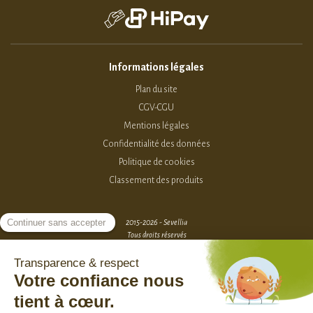
Informations légales
Plan du site
CGV-CGU
Mentions légales
Confidentialité des données
Politique de cookies
Classement des produits
2015-2026 - Sevellia
Tous droits réservés
Création MarketPlace par Sutunam
ACCÈS VENDEURS