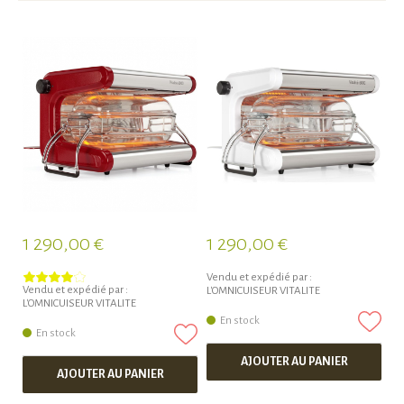
1 290,00 €
1 290,00 €
1
Vendu et expédié par :
Vendu et expédié par :
Ve
L'OMNICUISEUR VITALITE
L'OMNICUISEUR VITALITE
L'
En stock
En stock
AJOUTER AU PANIER
AJOUTER AU PANIER