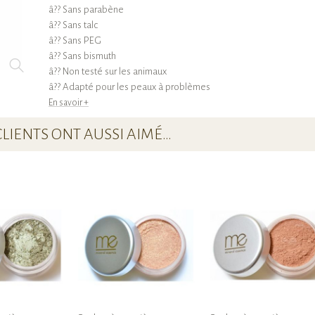
â?? Sans parabène
â?? Sans talc
â?? Sans PEG
â?? Sans bismuth
â?? Non testé sur les animaux
â?? Adapté pour les peaux à problèmes
En savoir +
CLIENTS ONT AUSSI AIMÉ…