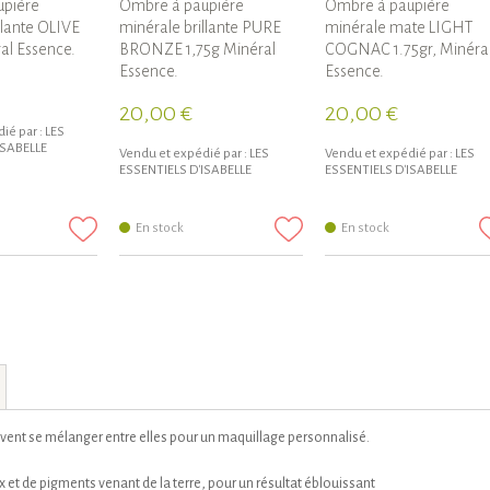
pière
Ombre à paupière
Ombre à paupière
llante OLIVE
minérale brillante PURE
minérale mate LIGHT
ral Essence.
BRONZE 1,75g Minéral
COGNAC 1.75gr, Minéra
Essence.
Essence.
20,00 €
20,00 €
ié par :
LES
ISABELLE
Vendu et expédié par :
LES
Vendu et expédié par :
LES
ESSENTIELS D'ISABELLE
ESSENTIELS D'ISABELLE
En stock
En stock
ent se mélanger entre elles pour un maquillage personnalisé.
 et de pigments venant de la terre, pour un résultat éblouissant