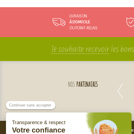
LIVRAISON
À DOMICILE
OU POINT-RELAIS
Je souhaite recevoir
les bons
NOS
PARTENAIRES
Bes
Nos engagements