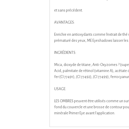
et sans précédent.
AVANTAGES:
Enrichie en antioxydants comme l'extrait de thé ve
prématuré des yeux, ME Eyeshadows laisser les yeu
INGRÉDIENTS:
Mica, dioxyde de titane, Anti-Oxyzomes ? (supero
Acid, palmitate de rétinol (vitamine A), acétate
fer (CI 77491), (CI 77492), (CI 77499), ferrocyan
USAGE:
LES OMBRES peuvent être utilisés comme un surli
fond du couvercle et une brosse de contour pour 
minérale Primer Eye avant l'application.