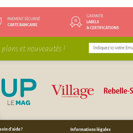
GARANTIE
PAIEMENT SÉCURISÉ
LABELS
CARTE BANCAIRE
& CERTIFICATIONS
 plans et nouveautés !
oin d'aide ?
Informations légales