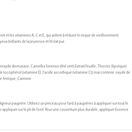
rt et les vitamines A, C et E, qui aident à réduire le risque de vieillissement
x brillants de la jeunesse et l'éclat pur.
xyde dismutase, Camellia Sinensis (thé vert) Extrait Feuille, Thioctic (lipoïque)
 de tocophérol (vitamine E), l'acide ascorbique (vitamine C)) mai contenir: oxyde de
ure ferrique, Carmine
gneur paupière. Utilisez un pinceau pour fard à paupières à appliquer sur tout le
appliquer sur le pli de l'oeil. Pour une couverture plus durable, appliquer Essence