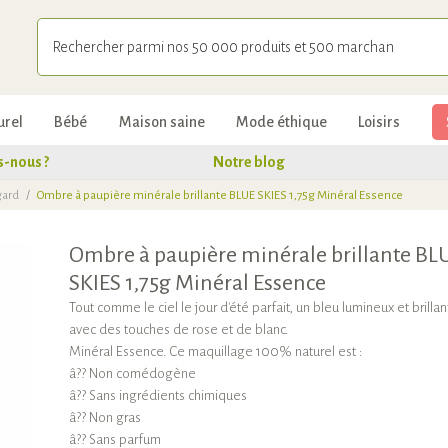
urel
Bébé
Maison saine
Mode éthique
Loisirs
-nous ?
Notre blog
gard
/
Ombre à paupière minérale brillante BLUE SKIES 1,75g Minéral Essence
Ombre à paupière minérale brillante BL
SKIES 1,75g Minéral Essence
Tout comme le ciel le jour d'été parfait, un bleu lumineux et brillan
avec des touches de rose et de blanc.
Minéral Essence. Ce maquillage 100% naturel est :
â?? Non comédogène
â?? Sans ingrédients chimiques
â?? Non gras
â?? Sans parfum