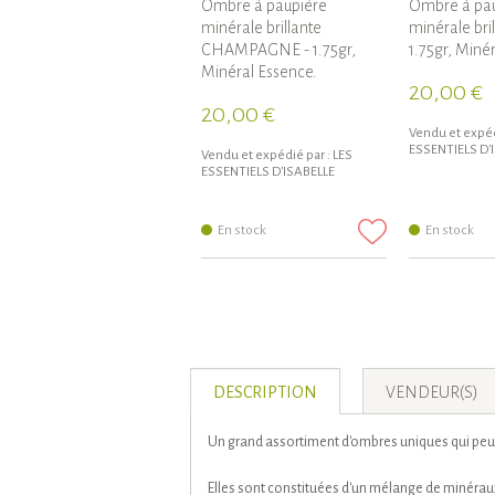
Ombre à paupière
Ombre à pau
minérale brillante
minérale bri
CHAMPAGNE - 1.75gr,
1.75gr, Miné
Minéral Essence.
20,00 €
20,00 €
Vendu et expéd
ESSENTIELS D'
Vendu et expédié par :
LES
ESSENTIELS D'ISABELLE
En stock
En stock
DESCRIPTION
VENDEUR(S)
Un grand assortiment d'ombres uniques qui peuv
Elles sont constituées d'un mélange de minéraux