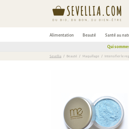
Alimentation
Beauté
Santé au nat
Qui sommes
Sevellia
/
Beauté
/
Maquillage
/
Intensifier le re