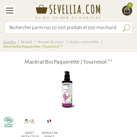
0
Sevellia
/
Beauté
/
Beauté du corps
/
Huiles corporelles
/
Macérat Bio Paquerette / Tournesol **
Macérat Bio Paquerette / Tournesol **
DIRECT
PRODUIT EN
PRODUCTEUR
FRANCE