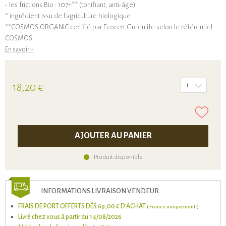
- les frictions Bio : 107+** (tonifiant, anti-âge)
* ingrédient issu de l'agriculture biologique
**COSMOS ORGANIC certifié par Ecocert Greenlife selon le référentiel
COSMOS
En savoir +
18,20 €
1
AJOUTER AU PANIER
Produit disponible
INFORMATIONS LIVRAISON VENDEUR
FRAIS DE PORT OFFERTS DÈS 69,00 € D'ACHAT
( France uniquement )
Livré chez vous à partir du 14/08/2026