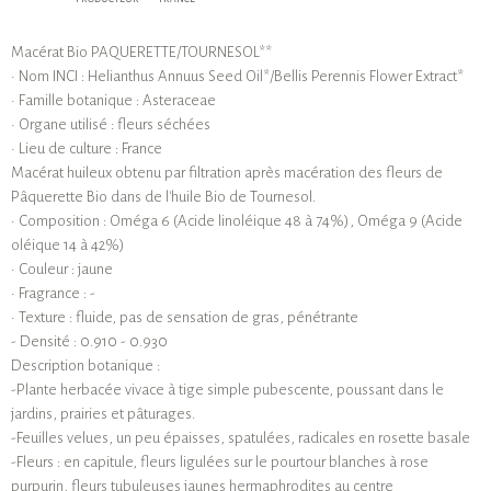
Macérat Bio PAQUERETTE/TOURNESOL**
• Nom INCI : Helianthus Annuus Seed Oil*/Bellis Perennis Flower Extract*
• Famille botanique : Asteraceae
• Organe utilisé : fleurs séchées
• Lieu de culture : France
Macérat huileux obtenu par filtration après macération des fleurs de
Pâquerette Bio dans de l'huile Bio de Tournesol.
• Composition : Oméga 6 (Acide linoléique 48 à 74%), Oméga 9 (Acide
oléique 14 à 42%)
• Couleur : jaune
• Fragrance : -
• Texture : fluide, pas de sensation de gras, pénétrante
- Densité : 0.910 - 0.930
Description botanique :
-Plante herbacée vivace à tige simple pubescente, poussant dans le
jardins, prairies et pâturages.
-Feuilles velues, un peu épaisses, spatulées, radicales en rosette basale
-Fleurs : en capitule, fleurs ligulées sur le pourtour blanches à rose
purpurin, fleurs tubuleuses jaunes hermaphrodites au centre