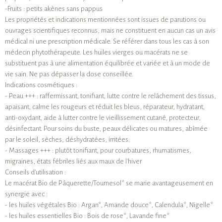
-Fruits : petits akènes sans pappus
Les propriétés et indications mentionnées sont issues de parutions ou
ouvrages scientifiques reconnus, mais ne constituent en aucun cas un avis
médical ni une prescription médicale. Se référer dans tous les cas à son
médecin phytothérapeute. Les huiles vierges ou macérats ne se
substituent pas à une alimentation équilibrée et variée et à un mode de
vie sain. Ne pas dépasser la dose conseillée.
Indications cosmétiques :
- Peau +++ : raffermissant, tonifiant, lutte contre le relâchement des tissus,
apaisant, calme les rougeurs et réduit les bleus, réparateur, hydratant,
anti-oxydant, aide à lutter contre le vieillissement cutané, protecteur,
désinfectant. Pour soins du buste, peaux délicates ou matures, abîmée
par le soleil, sèches, déshydratées, irritées.
- Massages +++ : plutôt tonifiant, pour courbatures, rhumatismes,
migraines, états fébriles liés aux maux de l'hiver
Conseils d’utilisation :
Le macérat Bio de Pâquerette/Tournesol* se marie avantageusement en
synergie avec :
- les huiles végétales Bio : Argan*, Amande douce*, Calendula*, Nigelle*
- les huiles essentielles Bio : Bois de rose*, Lavande fine*