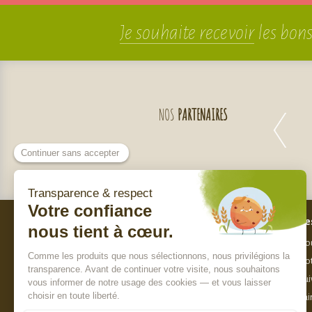
Je souhaite recevoir
les bons
NOS
PARTENAIRES
Bes
Nos engagements
Nou
Qui sommes-nous ?
Not
Charte de sélection des produits
Sui
Nos labels
Fai
Paiement sécurisé