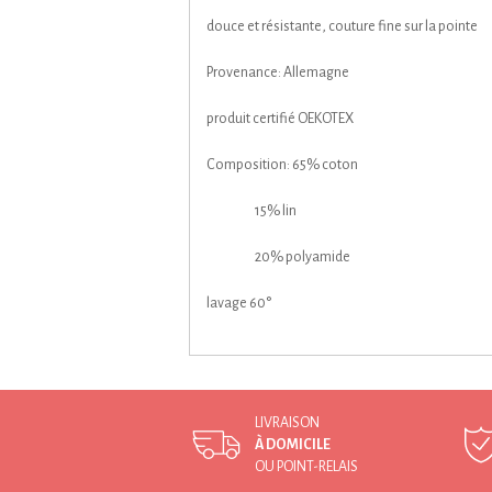
douce et résistante, couture fine sur la pointe
Provenance: Allemagne
produit certifié OEKOTEX
Composition: 65% coton
15% lin
20% polyamide
lavage 60°
LIVRAISON
À DOMICILE
OU POINT-RELAIS