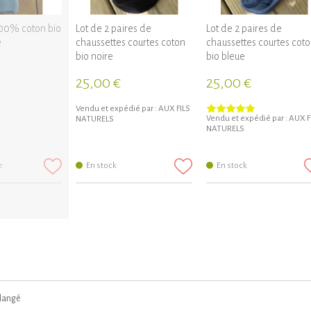
100% coton bio
Lot de 2 paires de
Lot de 2 paires de
e
chaussettes courtes coton
chaussettes courtes cot
bio noire
bio bleue
25,00 €
25,00 €
Vendu et expédié par :
AUX FILS
Vendu et expédié par :
AUX F
NATURELS
NATURELS
e
En stock
En stock
élangé