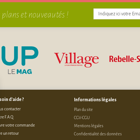
 plans et nouveautés !
oin d'aide ?
Informations légales
s contacter
Plan du site
re F.A.Q
CGV-CGU
vre votre commande
Mentions légales
re un retour
Confidentialité des données