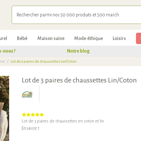
urel
Bébé
Maison saine
Mode éthique
Loisirs
-nous ?
Notre blog
mme
/
Lot de 3 paires de chaussettes Lin/Coton
Lot de 3 paires de chaussettes Lin/Coton
Lot de 3 paires de chaussettes en coton et lin
En savoir +