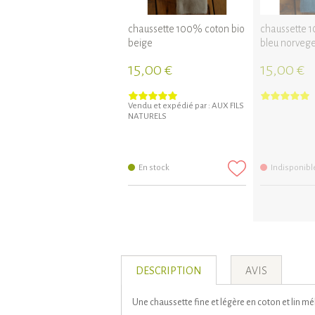
chaussette 100% coton bio
chaussette 
beige
bleu norveg
15,00 €
15,00 €
Vendu et expédié par :
AUX FILS
NATURELS
En stock
Indisponibl
DESCRIPTION
AVIS
Une chaussette fine et légère en coton et lin m