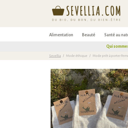
Alimentation
Beauté
Santé au nat
Qui sommes
Sevellia
/
Mode éthique
/
Mode prêt à porter Fe