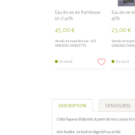
Eau de vie de Framboise
Eau de vie de
50 cl 42%
45%
45,00 €
23,00 €
Vendu et expédié par :
LES
Vendu et expéd
VERGERS D'ARLETTE
VERGERS D'AR
En stock
En stock
DESCRIPTION
VENDEUR(S)
Cette liqueur élaborée à partir de nos cassis et 
très fruitée ,se boit en digestif ou en Kir.