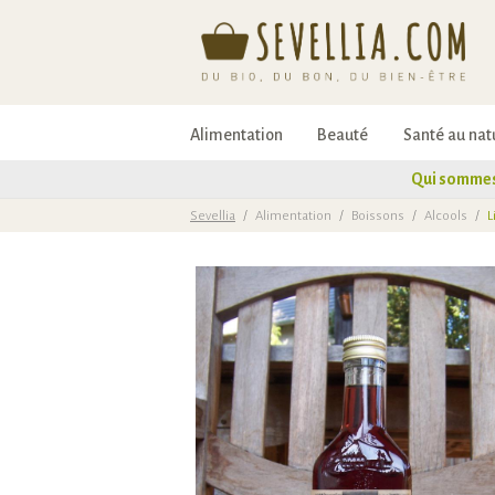
Alimentation
Beauté
Santé au nat
Qui sommes
Sevellia
/
Alimentation
/
Boissons
/
Alcools
/
L