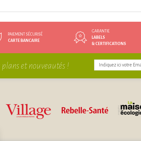
GARANTIE
PAIEMENT SÉCURISÉ
LABELS
CARTE BANCAIRE
& CERTIFICATIONS
 plans et nouveautés !