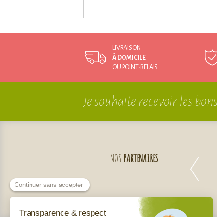
LIVRAISON
À DOMICILE
OU POINT-RELAIS
Je souhaite recevoir
les bons
NOS
PARTENAIRES