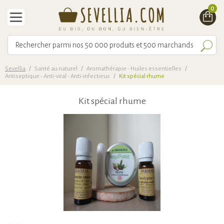
0
Sevellia
/
Santé au naturel
/
Aromathérapie - Huiles essentielles
/
Antiseptique - Anti-viral - Anti-infectieux
/
Kit spécial rhume
Kit spécial rhume