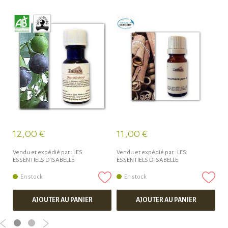
12,00 €
11,00 €
6
Vendu et expédié par :
LES
Vendu et expédié par :
LES
Ve
ESSENTIELS D'ISABELLE
ESSENTIELS D'ISABELLE
ES
En stock
En stock
AJOUTER AU PANIER
AJOUTER AU PANIER