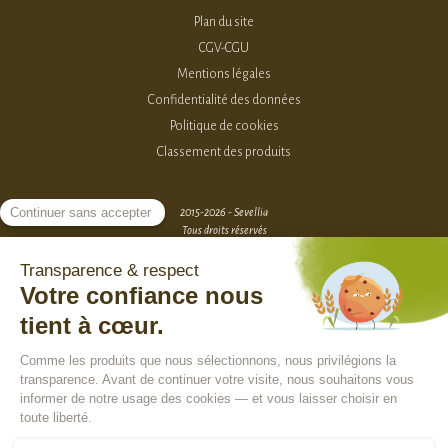
Plan du site
CGV-CGU
Mentions légales
Confidentialité des données
Politique de cookies
Classement des produits
2015-2026 - Sevellia
Tous droits réservés
Création MarketPlace par Sutunam
ACCÈS VENDEURS
CONTACTEZ-NOUS