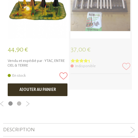
44,90 €
37,00 €
9
Vendu et expédié par :
YTAC, ENTRE
CIEL & TERRE
Indisponible
En stock
AJOUTER AU PANIER
DESCRIPTION