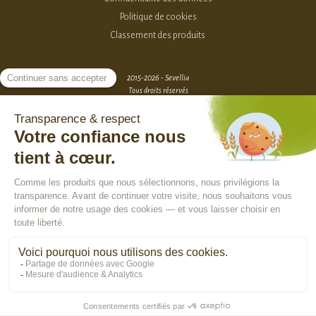
Politique de cookies
Classement des produits
2015-2026 - Sevellia
Tous droits réservés
Création MarketPlace par Sutunam
ACCÈS VENDEURS
CONTACTEZ-NOUS
SE CONNECTER
Rejoindre la communauté :
En poursuivant votre navigation, vous acceptez l'utilisation de cookies pour
vous assurer une utilisation optimale de notre site Internet, réaliser des
statistiques de visite, vous proposer des services, des offres et des