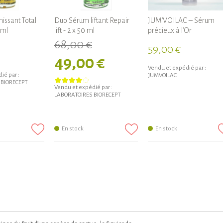
issant Total
Duo Sérum liftant Repair
JUM'VOILAC – Sérum
 ml
lift - 2 x 50 ml
précieux à l'Or
68,00 €
59,00 €
49,00 €
Vendu et expédié par :
ié par :
JUMVOILAC
 BIORECEPT
Vendu et expédié par :
LABORATOIRES BIORECEPT
En stock
En stock