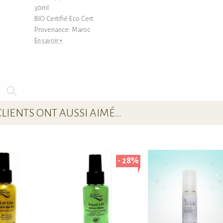
30ml
BIO Certifié Eco Cert
Provenance: Maroc
En savoir +
CLIENTS ONT AUSSI AIMÉ…
- 28%