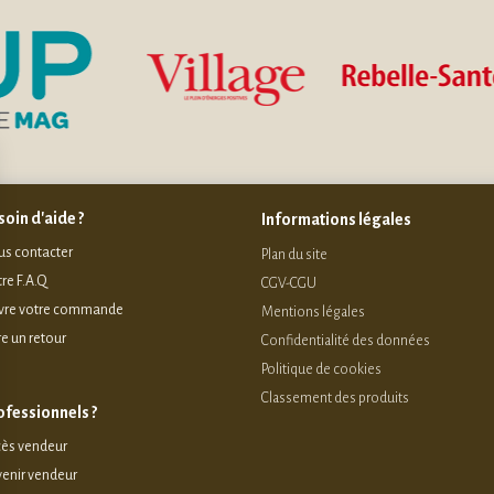
oin d'aide ?
Informations légales
s contacter
Plan du site
re F.A.Q
CGV-CGU
vre votre commande
Mentions légales
re un retour
Confidentialité des données
Politique de cookies
Classement des produits
ofessionnels ?
ès vendeur
enir vendeur