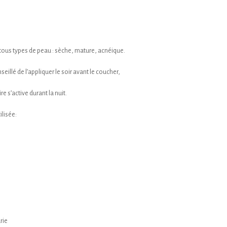
à tous types de peau : sèche, mature, acnéique.
seillé de l’appliquer le soir avant le coucher,
 s’active durant la nuit.
ilisée:
rie