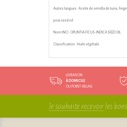
Autres langues : Aceite de semilla de tuna, Feigen
pear seed oil
Nom INCI : OPUNTIA FICUS-INDICA SEED OIL
Classification : Huile végétale
LIVRAISON
À DOMICILE
OU POINT-RELAIS
Je souhaite recevoir
les bons