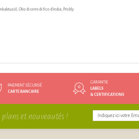
kaktusöl, Olio di semi di fico d’india, Prickly
GARANTIE
PAIEMENT SÉCURISÉ
LABELS
CARTE BANCAIRE
& CERTIFICATIONS
 plans et nouveautés !