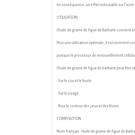
en conséquence, un effet redoutable sur l’acné.
UTILISATION
L’huile de graine de figue de Barbarie convient 
Pour une utilisation optimale, il est vivement con
puisque le processus de renouvellement cellulaire
L’huile de graine de figue de barbarie peut être ut
• Sur le cou et le buste.
• Sur le visage.
• Pour le contour des yeux et des lèvres.
COMPOSITION
Nom français : Huile de graine de figue de Barba