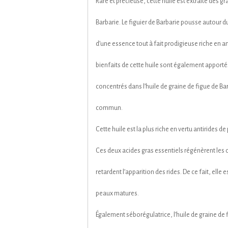
Rare et précieuse, cette huile est extraite des gra
Barbarie. Le figuier de Barbarie pousse autour d
d’une essence tout à fait prodigieuse riche en an
bienfaits de cette huile sont également apportés
concentrés dans l’huile de graine de figue de Barb
commun.
Cette huile est la plus riche en vertu antirides d
Ces deux acides gras essentiels régénèrent les ce
retardent l’apparition des rides. De ce fait, elle
peaux matures.
Également séborégulatrice, l’huile de graine de 