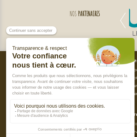
NOS
PARTENAIRES
Bes
Nos engagements
Nou
Qui sommes-nous ?
Not
Charte de sélection des produits
Sui
Nos labels
Fai
Paiement sécurisé
Pr
8.8 / 10
Acc
Dev