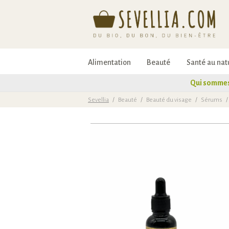
Alimentation
Beauté
Santé au nat
Qui sommes
Sevellia
/
Beauté
/
Beauté du visage
/
Sérums
/