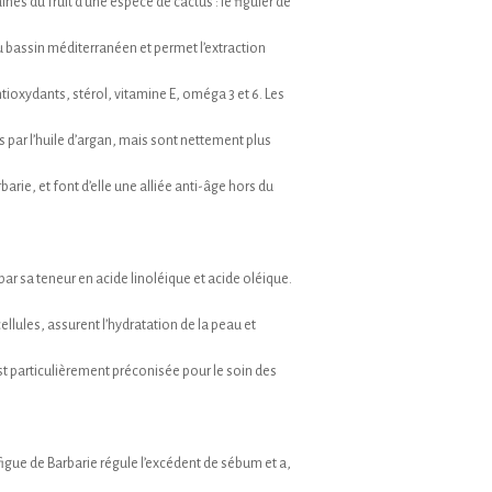
ines du fruit d’une espèce de cactus : le figuier de
u bassin méditerranéen et permet l’extraction
tioxydants, stérol, vitamine E, oméga 3 et 6. Les
 par l’huile d’argan, mais sont nettement plus
arie, et font d’elle une alliée anti-âge hors du
e par sa teneur en acide linoléique et acide oléique.
llules, assurent l’hydratation de la peau et
 est particulièrement préconisée pour le soin des
figue de Barbarie régule l’excédent de sébum et a,