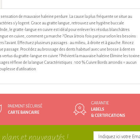
e sensation de mauvaise haleine perdure. La cause la plus fréquente se situe au
téries s'y logent. Grace au gratte langue, retrouvez une hygiène buccale
Inde, le gratte-langue en cuivre est idéal pour enlever les résidus blanchâtres
angue en cuivre, comment ça marche ? Deux à trois fois par jour selon les besoins :
rs l'avant. Effectuez plusieurs passages : au milieu, à droite et à gauche. Rincez
aque passage. Procédez au brossage des dents habituel avec une brosse à dent en
vertus du gratte-langue en cuivre ? Prévient la mauvaise haleine Elimine les toxine
sages réflexe de la langue Caractéristiques : 100 % Cuivre Bords arrondis = aucun
ouplesse d'utilisation
GARANTIE
PAIEMENT SÉCURISÉ
LABELS
CARTE BANCAIRE
& CERTIFICATIONS
 plans et nouveautés !