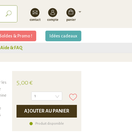
Soldes & Promo !
Idées cadeaux
Aide & FAQ
5,00 €
 les
e
eine
1
e
AJOUTER AU PANIER
s
Produit disponible