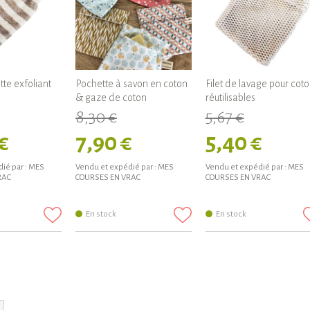
tte exfoliant
Pochette à savon en coton
Filet de lavage pour cot
s
& gaze de coton
réutilisables
8,30 €
5,67 €
€
7,90 €
5,40 €
ié par :
MES
Vendu et expédié par :
MES
Vendu et expédié par :
MES
RAC
COURSES EN VRAC
COURSES EN VRAC
En stock
En stock