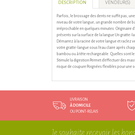
DESCRIPTION
VENDEUR(S)
Parfois, le brossage des dents ne suffit pas, un
niveau de votre langue, un grande nombre de bac
irréprochable en quelques minutes. Originaire d'
présents sur la surface de la langue Un gratte-l
Démarrez à la racine de votre langue et raclez ve
votre gratte-langue sous l'eau claire après ch
bambou ou à tête rechargeable. Quelles sont les 
Stimule la digestion Permet d'effectuer des mas
risque de coupure Poignées flexibles pour une s
LIVRAISON
À DOMICILE
OU POINT-RELAIS
Je souhaite recevoir
les bons