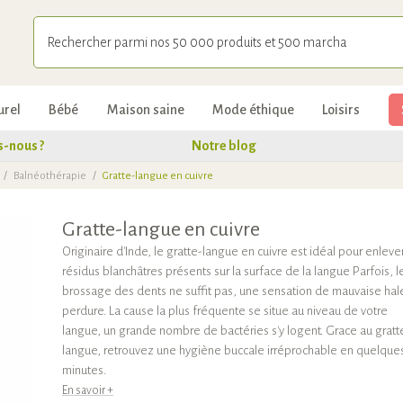
urel
Bébé
Maison saine
Mode éthique
Loisirs
-nous ?
Notre blog
/
Balnéothérapie
/
Gratte-langue en cuivre
Gratte-langue en cuivre
Originaire d'Inde, le gratte-langue en cuivre est idéal pour enlever
résidus blanchâtres présents sur la surface de la langue Parfois, l
brossage des dents ne suffit pas, une sensation de mauvaise hal
perdure. La cause la plus fréquente se situe au niveau de votre
langue, un grande nombre de bactéries s'y logent. Grace au gratt
langue, retrouvez une hygiène buccale irréprochable en quelque
minutes.
En savoir +