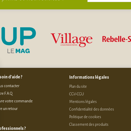
oin d'aide ?
Informations légales
s contacter
Plan du site
re F.A.Q
CGV-CGU
vre votre commande
Mentions légales
re un retour
Confidentialité des données
Politique de cookies
Classement des produits
ofessionnels ?