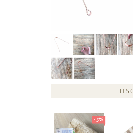
LES 
- 5%