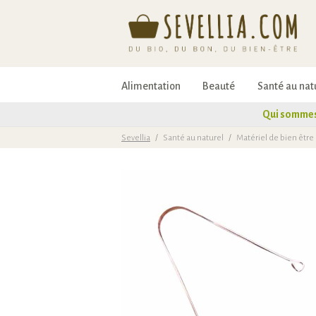
Alimentation
Beauté
Santé au nat
Qui sommes
Sevellia
/
Santé au naturel
/
Matériel de bien être