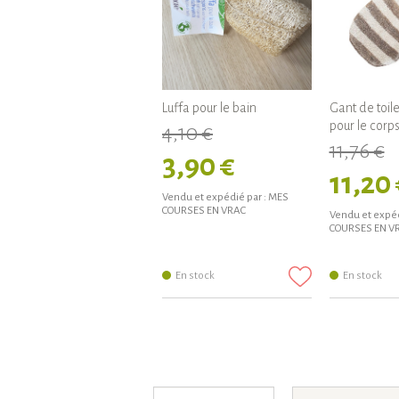
Luffa pour le bain
Gant de toile
pour le corp
4,10 €
11,76 €
3,90 €
11,20 
Vendu et expédié par :
MES
COURSES EN VRAC
Vendu et expéd
COURSES EN V
En stock
En stock