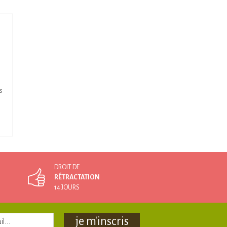
s
DROIT DE
RÉTRACTATION
14 JOURS
je m'inscris