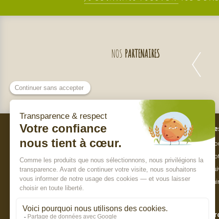
NOS
PARTENAIRES
Bes
Nos engagements
Nou
Qui sommes-nous ?
Not
Charte de sélection des produits
Sui
Nos labels
Fai
Paiement sécurisé
Pr
8.8 / 10