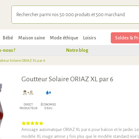
Bébé
Maison saine
Mode éthique
Loisirs
Soldes & Pr
-nous ?
Notre blog
tteur Solaire ORIAZ XL par 6
Goutteur Solaire ORIAZ XL par 6
DIRECT
ÉCONOMIES
PRODUCTEUR
D'EAU
Arrosage automatique ORIAZ XL par 6 pour balcon et le jardin. Le
modèle XL rouge arrose 3 fois plus que le modèle standard noir 