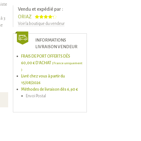
siste
Vendu et expédié par :
ORIAZ
 à 3
Voir la boutique du vendeur
de
INFORMATIONS
LIVRAISON VENDEUR
FRAIS DE PORT OFFERTS DÈS
60,00 € D'ACHAT
( France uniquement
)
Livré chez vous à partir du
15/08/2026
Méthodes de livraison dès 6,90 €
Envoi Postal