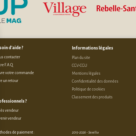
oin d'aide ?
Informations légales
s contacter
Plan du site
re F.A.Q
CGV-CGU
vre votre commande
Mentions légales
re un retour
Confidentialité des données
Politique de cookies
Classement des produits
ofessionnels ?
ès vendeur
enir vendeur
hodes de paiement :
2015-2026 - Sevellia