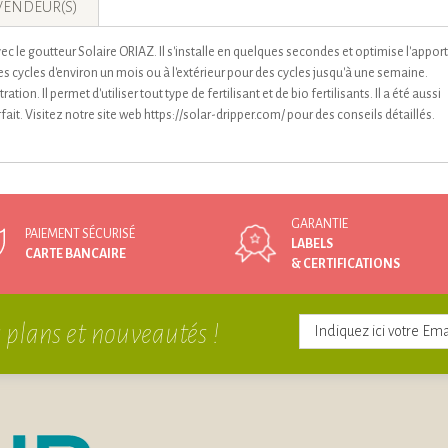
VENDEUR(S)
 le goutteur Solaire ORIAZ. Il s'installe en quelques secondes et optimise l'apport
 des cycles d'environ un mois ou à l'extérieur pour des cycles jusqu'à une semaine.
tion. Il permet d'utiliser tout type de fertilisant et de bio fertilisants. Il a été aussi
arfait. Visitez notre site web https://solar-dripper.com/ pour des conseils détaillés.
GARANTIE
PAIEMENT SÉCURISÉ
LABELS
CARTE BANCAIRE
& CERTIFICATIONS
 plans et nouveautés !