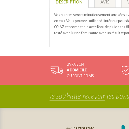
DESCRIPTION
AVIS
Vos plantes seront minutieusement arrosées avec
en eau. Vous pouvez l'utiliser à l'intérieur pour
ORIAZ est compatible avec l'eau de pluie sans filtra
testé avec l'urine fertilisante avec un résultat p
LIVRAISON
À DOMICILE
OU POINT-RELAIS
Je souhaite recevoir
les bons