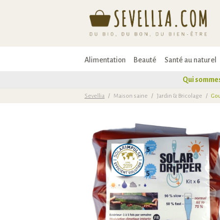
Alimentation
Beauté
Santé au naturel
Qui sommes
Sevellia
/
Maison saine
/
Jardin & Bricolage
/
Gou