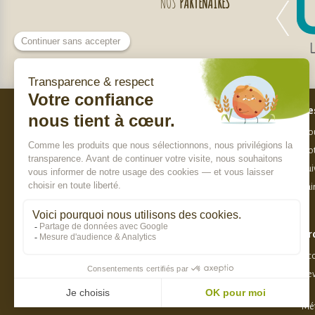
NOS
PARTENAIRES
Bes
Nos engagements
Nou
Qui sommes-nous ?
Not
Charte de sélection des produits
Sui
Nos labels
Fai
Paiement sécurisé
Pr
8.8 / 10
Acc
Dev
DERNIER AVIS :
MARTINE F.
Mét