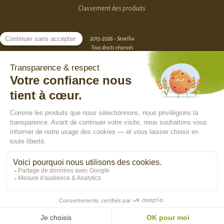
Classement des produits
2015-2026 - Sevellia
Tous droits réservés
Création MarketPlace par Sutunam
ACCÈS VENDEURS
CONTACTEZ-NOUS
SE CONNECTER
Rejoindre la communauté :
En poursuivant votre navigation, vous acceptez l'utilisation de cookies pour
vous assurer une utilisation optimale de notre site Internet, réaliser des
statistiques de visite, vous proposer des services, des offres et des
contenus publicitaires adaptés à vos centres d'intérêts.
En savoir plus
>
OK