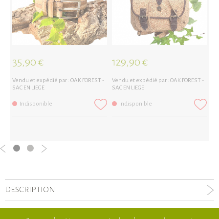
35,90 €
129,90 €
1
Vendu et expédié par :
OAK FOREST -
Vendu et expédié par :
OAK FOREST -
Ve
SAC EN LIEGE
SAC EN LIEGE
SA
Indisponible
Indisponible
DESCRIPTION