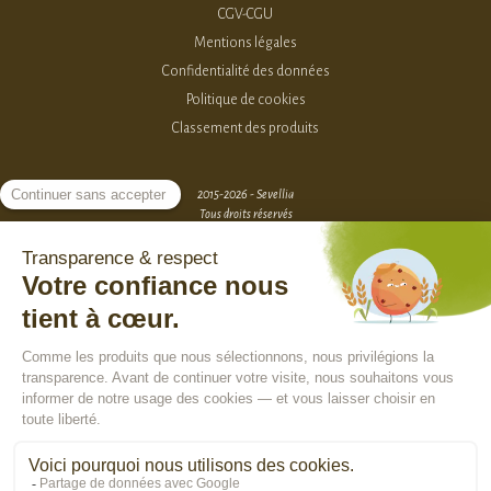
CGV-CGU
Mentions légales
Confidentialité des données
Politique de cookies
Classement des produits
2015-2026 - Sevellia
Tous droits réservés
Création MarketPlace par Sutunam
ACCÈS VENDEURS
CONTACTEZ-NOUS
SE CONNECTER