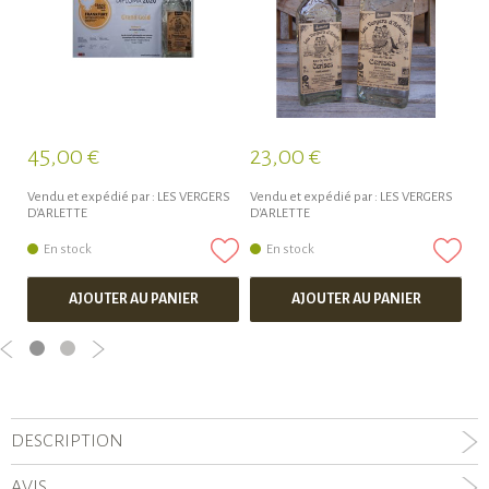
45,00 €
23,00 €
4
Vendu et expédié par :
LES VERGERS
Vendu et expédié par :
LES VERGERS
Ve
D'ARLETTE
D'ARLETTE
D'
En stock
En stock
AJOUTER AU PANIER
AJOUTER AU PANIER
DESCRIPTION
AVIS