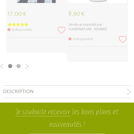
17,00 €
8,90 €
1
Vendu et expédié par :
Ve
CLAIRENATURE
,
REKINKE
Indisponible
Indisponible
DESCRIPTION
Je souhaite recevoir
les bons plans et
nouveautés !