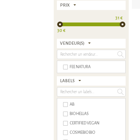
PRIX
31 €
30 €
VENDEUR(S)
FEE NATURA
LABELS
AB
BIO HELLAS
CERTIFIED VEGAN
COSMEBIO BIO