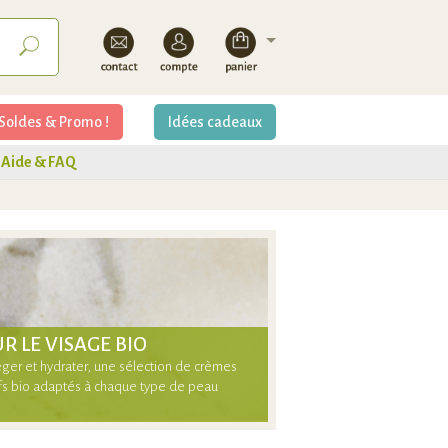
Soldes & Promo !
Idées cadeaux
Aide & FAQ
R LE VISAGE BIO
téger et hydrater, une sélection de crèmes
ifs bio adaptés à chaque type de peau