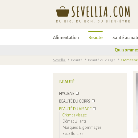
Alimentation
Beauté
Santé au nat
Qui sommes
Sevellia
/
Beauté
/
Beauté du visage
/
Crèmes vi
BEAUTÉ
HYGIÈNE
BEAUTÉ DU CORPS
BEAUTÉ DU VISAGE
Crèmes visage
Démaquillants
Masques & gommages
Eaux florales