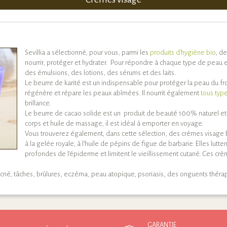
Sevillia a sélectionné, pour vous, parmi les
produits d’hygiène bio
, de
nourrir, protéger et hydrater. Pour répondre à chaque type de peau 
des émulsions, des lotions, des sérums et des laits.
Le beurre de karité est un indispensable pour protéger la peau du froi
régénère et répare les peaux abîmées. Il nourrit également
tous typ
brillance.
Le beurre de cacao solide est un produit de beauté 100% naturel et 
corps et huile de massage, il est idéal à emporter en voyage.
Vous trouverez également, dans cette sélection, des crèmes visage bio
à la gelée royale, à l’huile de pépins de figue de barbarie. Elles lutte
profondes de l’épiderme et limitent le vieillissement cutané. Ces cr
acné, tâches, brûlures, eczéma, peau atopique, psoriasis, des onguents thér
GARANTIE