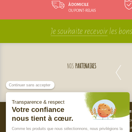
À DOMICILE
OU POINT-RELAIS
Je souhaite recevoir
les bons
NOS
PARTENAIRES
Bes
Nos engagements
Nou
Qui sommes-nous ?
Not
Charte de sélection des produits