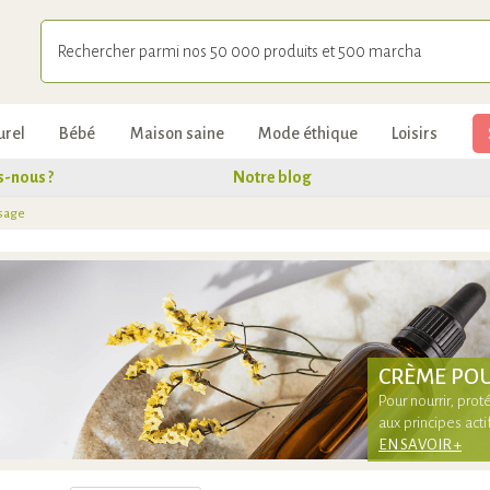
urel
Bébé
Maison saine
Mode éthique
Loisirs
-nous ?
Notre blog
sage
CRÈME POU
Pour nourrir, pro
aux principes act
EN SAVOIR +