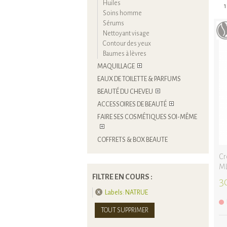
Huiles
1
Soins homme
Sérums
Nettoyant visage
Contour des yeux
Baumes à lèvres
MAQUILLAGE
EAUX DE TOILETTE & PARFUMS
BEAUTÉ DU CHEVEU
ACCESSOIRES DE BEAUTÉ
FAIRE SES COSMÉTIQUES SOI-MÊME
COFFRETS & BOX BEAUTE
Cr
ML
FILTRE EN COURS :
3
Labels:
NATRUE
TOUT SUPPRIMER