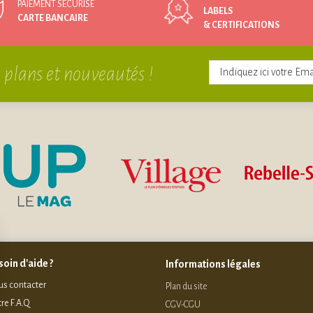
PAIEMENT SÉCURISÉ
LABELS
CARTE BANCAIRE
& CERTIFICATIONS
 plans et nouveautés !
oin d'aide ?
Informations légales
s contacter
Plan du site
re F.A.Q
CGV-CGU