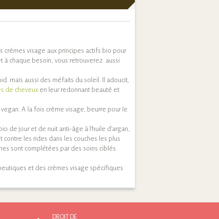
s crèmes visage aux principes actifs bio pour
et à chaque besoin, vous retrouverez aussi
d mais aussi des méfaits du soleil. Il adoucit,
es de cheveux
en leur redonnant beauté et
vegan. A la fois crème visage, beurre pour le
 de jour et de nuit anti-âge à l’huile d’argan,
nt contre les rides dans les couches les plus
èmes sont complétées par des soins ciblés
apeutiques et des crèmes visage spécifiques
DROIT DE