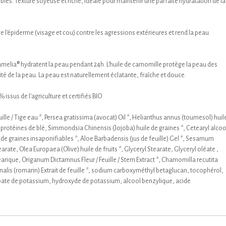
les. Texture soyeuse et riche, idéale pour maintenir une parfaite hydratation de la
 l'épiderme (visage et cou) contre les agressions extérieures et rend la peau
tamelia® hydratent la peau pendant 24h. L'huile de camomille protège la peau des
icité de la peau. La peau est naturellement éclatante, fraîche et douce.
issus de l'agriculture et certifiés BIO
uille / Tige eau *, Persea gratissima (avocat) Oil *, Helianthus annus (tournesol) huil
 protéines de blé, Simmondsia Chinensis (Jojoba) huile de graines *, Cetearyl alcoo
 de graines insaponifiables *, Aloe Barbadensis (jus de feuille) Gel *, Sesamum
rate, Olea Europaea (Olive) huile de fruits *, Glyceryl Stearate, Glyceryl oléate ,
éarique, Origanum Dictamnus Fleur / Feuille / Stem Extract *, Chamomilla recutita
inalis (romarin) Extrait de feuille *, sodium carboxyméthyl betaglucan, tocophérol,
te de potassium, hydroxyde de potassium, alcool benzylique, acide