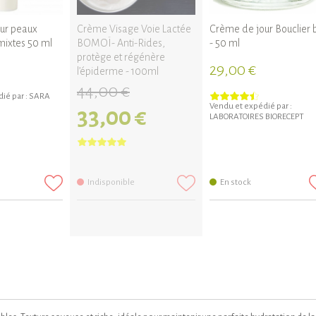
ur peaux
Crème Visage Voie Lactée
Crème de jour Bouclier 
mixtes 50 ml
BOMOÏ- Anti-Rides,
- 50 ml
protège et régénère
29,00 €
l’épiderme - 100ml
44,00 €
ié par :
SARA
Vendu et expédié par :
33,00 €
LABORATOIRES BIORECEPT
Indisponible
En stock