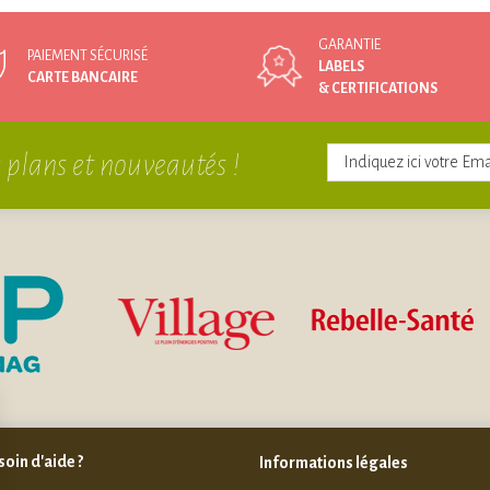
GARANTIE
PAIEMENT SÉCURISÉ
LABELS
CARTE BANCAIRE
& CERTIFICATIONS
 plans et nouveautés !
oin d'aide ?
Informations légales