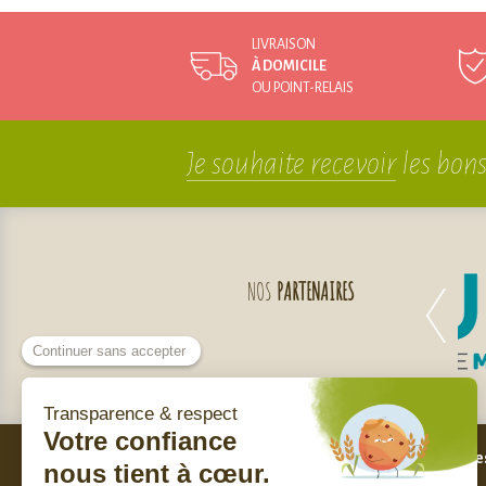
LIVRAISON
À DOMICILE
OU POINT-RELAIS
Je souhaite recevoir
les bons
NOS
PARTENAIRES
Bes
Nos engagements