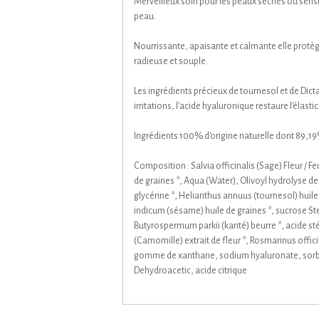
Merveilleux soin pour les peaux sèches ou sensib
peau.
Nourrissante, apaisante et calmante elle protège
radieuse et souple.
Les ingrédients précieux de tournesol et de Dic
irritations, l'acide hyaluronique restaure l'élast
Ingrédients 100% d'origine naturelle dont 89,19% 
Composition : Salvia officinalis (Sage) Fleur / Fe
de graines *, Aqua (Water), Olivoyl hydrolyse de
glycérine *, Helianthus annuus (tournesol) huile
indicum (sésame) huile de graines *, sucrose Stea
Butyrospermum parkii (karité) beurre *, acide st
(Camomille) extrait de fleur *, Rosmarinus offic
gomme de xanthane, sodium hyaluronate, sorba
Dehydroacetic, acide citrique