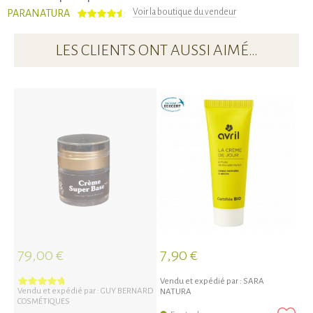
Voir la boutique du vendeur
PARANATURA
LES CLIENTS ONT AUSSI AIMÉ…
4
79,00 €
7,90 €
Vendu et expédié par :
SARA
Vendu et expédié par :
GUY BERNARD
NATURA
COSMÉTIQUES