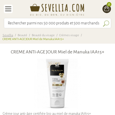
0
Sevellia
/
Beauté
/
Beauté du visage
/
Crèmes visage
/
CREME ANTI-AGE JOUR Miel de Manuka IAA15+
CREME ANTI-AGE JOUR Miel de Manuka IAA15+
Crème jour anti-âge certifiée bio au miel de manuka IAA15+