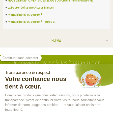
FRAIS DE PORT OFFERTS DÈS 25,00 € D'ACHAT
( France uniquement )
La Poste (Colissimo Access France)
Mondial Relay (C.pourToi®)
Mondial Relay (C.pourToi® - Europe)
FILTRES
Je souhaite recevoir
les bons plans et
nouveautés !
je m'inscris