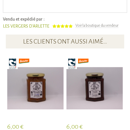
Vendu et expédié par :
Voir la boutique du vendeur
LES VERGERS D'ARLETTE
LES CLIENTS ONT AUSSI AIMÉ…
6,00 €
6,00 €
6