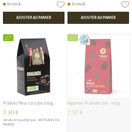
En stock
En stock
AJOUTER AU PANIER
AJOUTER AU PANIER
Pralines fleur coco bio 100g
Figurines Pralinées bio - 160g
7,30 €
7,97 €
Vendu et expédié par :
ARTISANS DU
MONDE