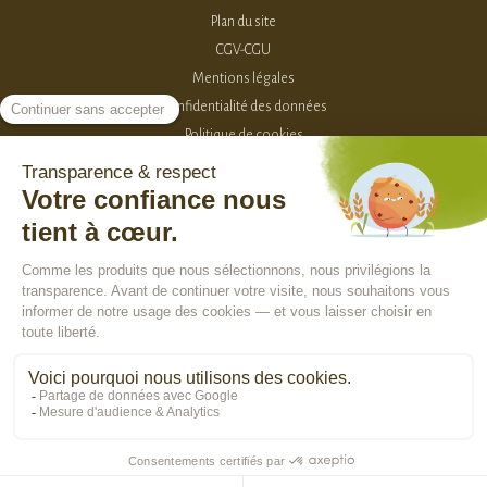
Plan du site
CGV-CGU
Mentions légales
Confidentialité des données
Politique de cookies
Classement des produits
2015-2026 - Sevellia
Tous droits réservés
Création MarketPlace par Sutunam
ACCÈS VENDEURS
CONTACTEZ-NOUS
En poursuivant votre navigation, vous acceptez l'utilisation de cookies pour
vous assurer une utilisation optimale de notre site Internet, réaliser des
statistiques de visite, vous proposer des services, des offres et des
contenus publicitaires adaptés à vos centres d'intérêts.
En savoir plus