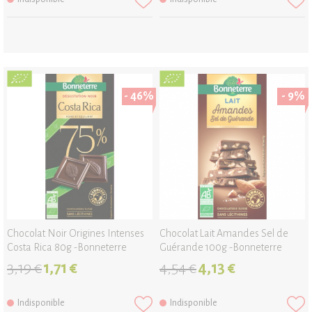
- 46%
- 9%
Chocolat Noir Origines Intenses
Chocolat Lait Amandes Sel de
Costa Rica 80g -Bonneterre
Guérande 100g -Bonneterre
3,19 €
1,71 €
4,54 €
4,13 €
Indisponible
Indisponible