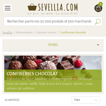
0
Sevellia
/
Alimentation
/
Epicerie sucrée
/
Confiseries chocolat
FILTRES
CONFISERIES CHOCOLAT
Elaborées de façon artisanale avec des ingrédients bio (cacao,
sucre de canne, vanille, fruits à secs et à coques, épices…) sans
arômes de synthèse
22 article(s)
Date