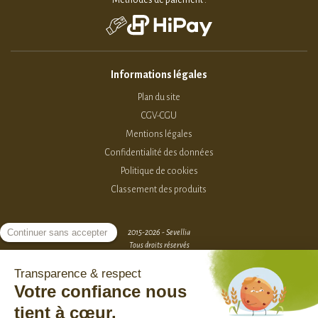
Méthodes de paiement :
Informations légales
Plan du site
CGV-CGU
Mentions légales
Confidentialité des données
Politique de cookies
Classement des produits
2015-2026 - Sevellia
Tous droits réservés
Création MarketPlace par Sutunam