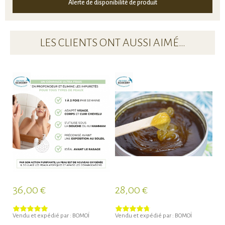
Alerte de disponibilité de produit
LES CLIENTS ONT AUSSI AIMÉ…
36,00 €
28,00 €
3
Vendu et expédié par :
BOMOÏ
Vendu et expédié par :
BOMOÏ
Ve