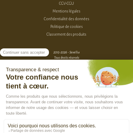
CGV-CGU
Mentions légales
Confidentialité des données
Politique de cookies
Classement des produits
2015-2026 - Sevellia
Tous droits réservés
Création MarketPlace par Sutunam
ACCÈS VENDEURS
CONTACTEZ-NOUS
SE CONNECTER