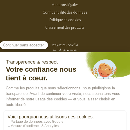
Mentions légales
Confidentialité des données
Politique de cookies
Classement des produits
2015-2026 - Sevellia
Tous droits réservés
Création MarketPlace par Sutunam
ACCÈS VENDEURS
CONTACTEZ-NOUS
SE CONNECTER
Rejoindre la communauté :