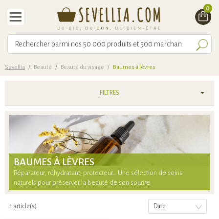
0
Sevellia
/
Beauté
/
Beauté du visage
/
Baumes à lèvres
FILTRES
BAUMES À LÈVRES
Réparateur, réhydratant, protecteur… Une sélection de soins
naturels pour préserver la beauté de son sourire
1 article(s)
Date