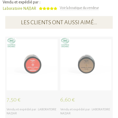
Vendu et expédié par :
Voir la boutique du vendeur
Laboratoire NAJJAR
LES CLIENTS ONT AUSSI AIMÉ…
7,50 €
6,60 €
7
Vendu et expédié par :
LABORATOIRE
Vendu et expédié par :
LABORATOIRE
Ve
NAJJAR
NAJJAR
NA