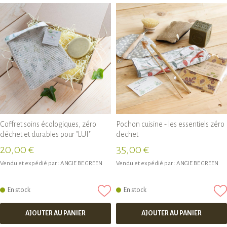
Coffret soins écologiques, zéro
Pochon cuisine - les essentiels zéro
déchet et durables pour "LUI"
dechet
20,00 €
35,00 €
Vendu et expédié par :
ANGIE BE GREEN
Vendu et expédié par :
ANGIE BE GREEN
En stock
En stock
AJOUTER AU PANIER
AJOUTER AU PANIER