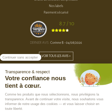
Nos labels
Paiement sécurisé
8.7 / 10
DERNIER AVIS :
Corinne B. - 04/08/2026
VOIR TOUS LES AVIS >
Besoin d'aide ?
Nous contacter
Notre F.A.Q
Suivre votre commande
Faire un retour
Professionnels ?