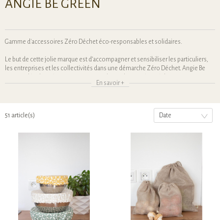
ANGIE BE GREEN
Gamme d'accessoires Zéro Déchet éco-responsables et solidaires.
Le but de cette jolie marque est d’accompagner et sensibiliser les particuliers,
les entreprises et les collectivités dans une démarche Zéro Déchet. Angie Be
Green a développé toute une gamme de produits « Zéro Déchet » et organise
En savoir +
également des conférences et des ateliers DIY.
Nous proposons une large gamme de produits du quotidien: nos
incontournables sont les bee wraps, charlottes alimentaires, perles de
51 article(s)
Date
céramique, sauve savon etc..
Nos valeurs : Zéro Déchet / Naturel / Local / Upcycling / DIY – Fait Soi-même /
Solidarité
Notre démarche est dans une logique totalement Eco-Responsable, nos
produits se veulent « propres » et sont fabriqués par des personnes en situation
de handicap ou en insertion dans la région Haut de France Angie Be Green est
une jeune marque basée dans le Nord de la France, Sa créatrice Anne-Gaëlle est
avant tout une amoureuse de la nature, elle est animée par une grande
sensibilité écologique ainsi qu’un besoin de retour à la simplicité et au naturel.
Elle a donc décidé tout naturellement d’agir durablement pour la planète en