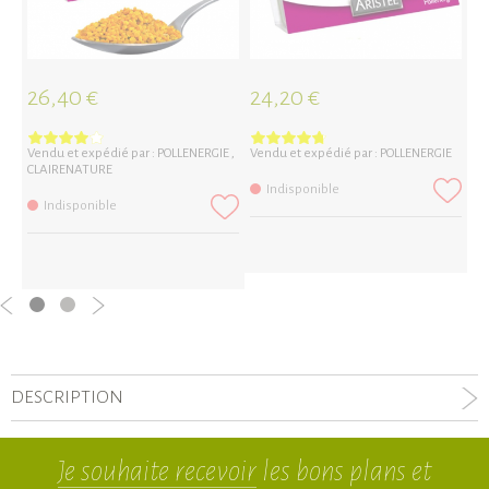
26,40 €
24,20 €
2
Vendu et expédié par :
POLLENERGIE
,
Vendu et expédié par :
POLLENERGIE
Ve
CLAIRENATURE
Indisponible
Indisponible
DESCRIPTION
Je souhaite recevoir
les bons plans et