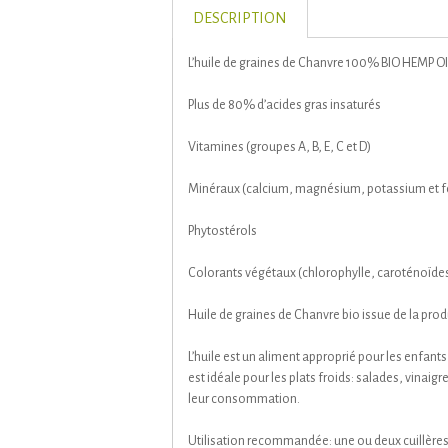
DESCRIPTION
L’huile de graines de Chanvre 100% BIO HEMP OIL
Plus de 80% d’acides gras insaturés
Vitamines (groupes A, B, E, C et D)
Minéraux (calcium, magnésium, potassium et f
Phytostérols
Colorants végétaux (chlorophylle, caroténoïde
Huile de graines de Chanvre bio issue de la prod
L’huile est un aliment approprié pour les enfants 
est idéale pour les plats froids: salades, vinaigre
leur consommation.
Utilisation recommandée: une ou deux cuillères à