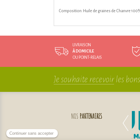
Composition: Huile de graines de Chanvre 100
LIVRAISON
À DOMICILE
OU POINT-RELAIS
Je souhaite recevoir
les bons
NOS
PARTENAIRES