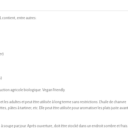
 contient, entre autres:
er)
s)
uction agricole biologique. Vegan Friendly.
et les adultes et peut être utilisée à long terme sans restrictions. L’huile de chanvre
ttes, pâtes à tartiner, etc. Elle peut être utilisée pour aromatiser les plats juste avan
 soupe par jour. Après ouverture, doit être stocké dans un endroit sombre et frais