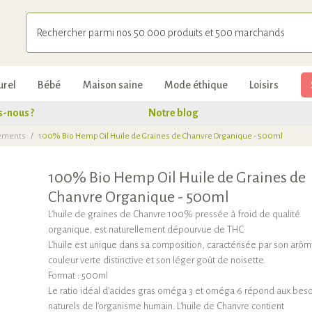
urel
Bébé
Maison saine
Mode éthique
Loisirs
-nous ?
Notre blog
léments
/
100% Bio Hemp Oil Huile de Graines de Chanvre Organique - 500ml
100% Bio Hemp Oil Huile de Graines de
Chanvre Organique - 500ml
L’huile de graines de Chanvre 100% pressée à froid de qualité
organique, est naturellement dépourvue de THC
L’huile est unique dans sa composition, caractérisée par son arôm
couleur verte distinctive et son léger goût de noisette.
Format : 500ml
Le ratio idéal d’acides gras oméga 3 et oméga 6 répond aux beso
naturels de l’organisme humain. L’huile de Chanvre contient