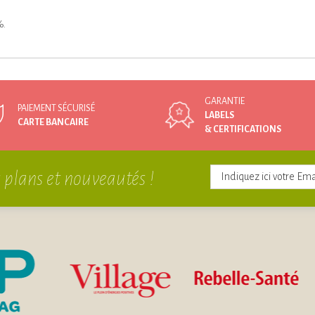
%.
GARANTIE
PAIEMENT SÉCURISÉ
LABELS
CARTE BANCAIRE
& CERTIFICATIONS
 plans et nouveautés !