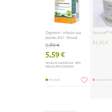
Digestion - infusion aux
Vascunet® Pr
plantes BIO - Fenouil
84,95 €
5,89 €
5,59 €
Vendu et expédié par :
NOS
MEILLEURES COURSES
En stock
Indisponibl