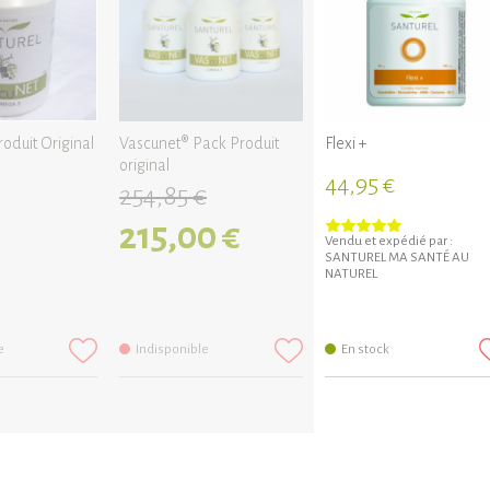
oduit Original
Vascunet® Pack Produit
Flexi +
original
44,95 €
254,85 €
215,00 €
Vendu et expédié par :
SANTUREL MA SANTÉ AU
NATUREL
e
Indisponible
En stock