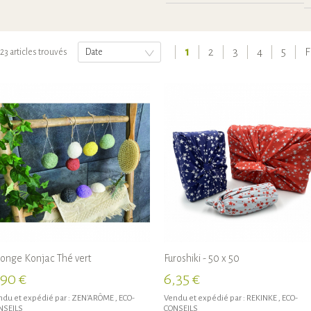
1
2
3
4
5
F
23 articles trouvés
Date
onge Konjac Thé vert
Furoshiki - 50 x 50
,90 €
6,35 €
du et expédié par :
ZEN'ARÔME
,
ECO-
Vendu et expédié par :
REKINKE
,
ECO-
NSEILS
CONSEILS