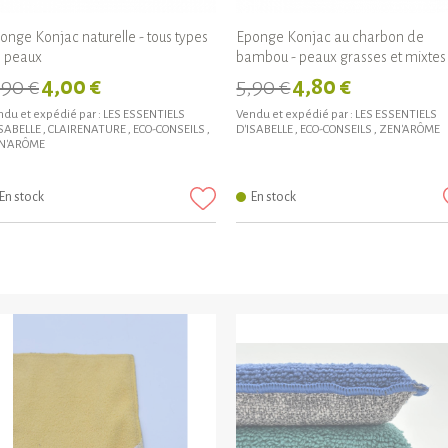
onge Konjac naturelle - tous types
Eponge Konjac au charbon de
 peaux
bambou - peaux grasses et mixtes
,90 €
4,00 €
5,90 €
4,80 €
du et expédié par :
LES ESSENTIELS
Vendu et expédié par :
LES ESSENTIELS
ISABELLE
,
CLAIRENATURE
,
ECO-CONSEILS
,
D'ISABELLE
,
ECO-CONSEILS
,
ZEN'ARÔME
N'ARÔME
En stock
En stock