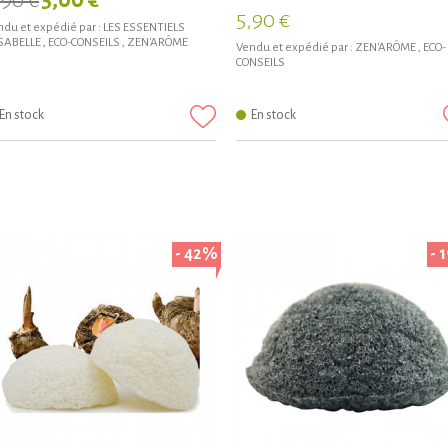
,90 €
5,00 €
5,90 €
du et expédié par :
LES ESSENTIELS
ISABELLE
,
ECO-CONSEILS
,
ZEN'ARÔME
Vendu et expédié par :
ZEN'ARÔME
,
ECO-
CONSEILS
En stock
En stock
- 42%
- 