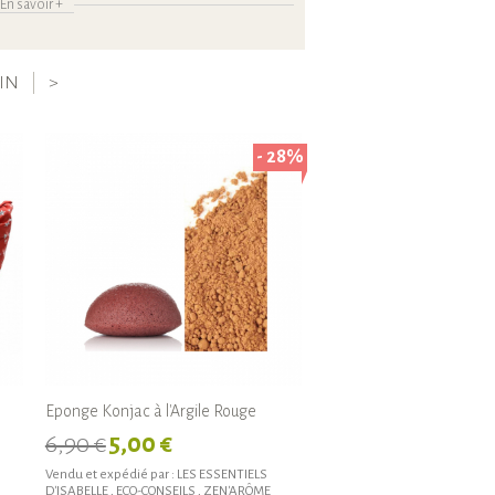
En savoir +
IN
>
- 28%
Eponge Konjac à l'Argile Rouge
6,90 €
5,00 €
Vendu et expédié par :
LES ESSENTIELS
D'ISABELLE
,
ECO-CONSEILS
,
ZEN'ARÔME