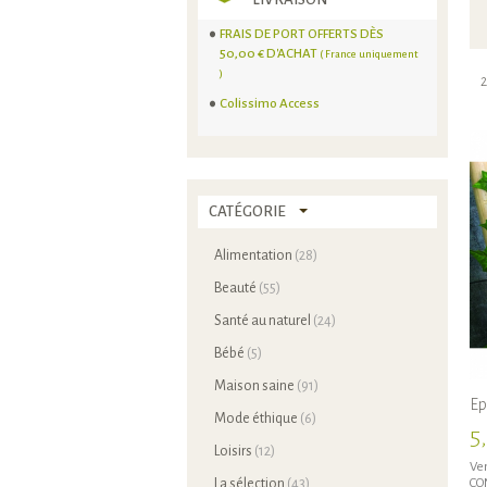
FRAIS DE PORT OFFERTS DÈS
50,00 € D'ACHAT
( France uniquement
)
2
Colissimo Access
CATÉGORIE
Alimentation
(28)
Beauté
(55)
Santé au naturel
(24)
Bébé
(5)
Maison saine
(91)
Ep
Mode éthique
(6)
5
Loisirs
(12)
Ven
La sélection
(43)
CO