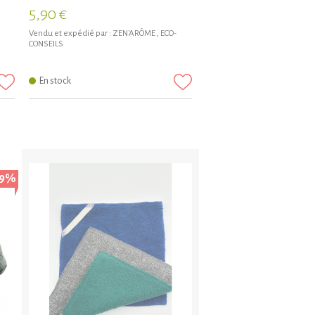
5,90 €
Vendu et expédié par :
ZEN'ARÔME
,
ECO-
CONSEILS
En stock
19%