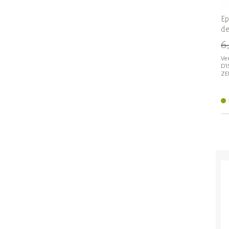
Ep
de
6
Ven
D'
ZE