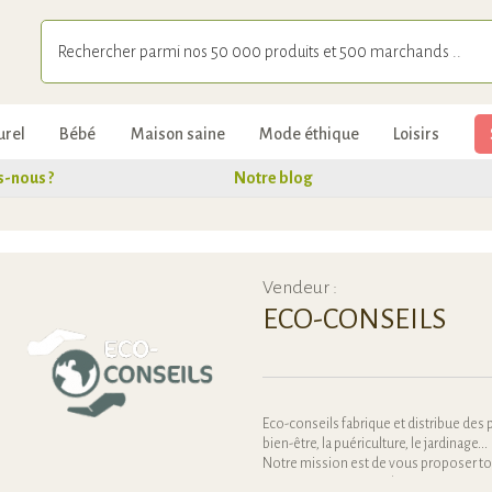
urel
Bébé
Maison saine
Mode éthique
Loisirs
-nous ?
Notre blog
Vendeur :
ECO-CONSEILS
Eco-conseils fabrique et distribue des 
bien-être, la puériculture, le jardinage...
Notre mission est de vous proposer to
pour vous et vos proches un environnem