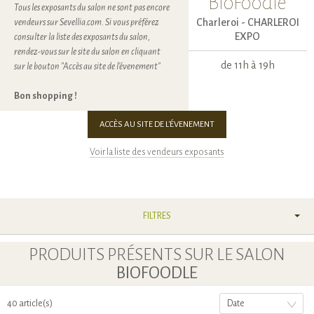
BioFoodle
Tous les exposants du salon ne sont pas encore
Charleroi -
CHARLEROI
vendeurs sur Sevellia.com. Si vous préférez
EXPO
consulter la liste des exposants du salon,
rendez-vous sur le site du salon en cliquant
de 11h à 19h
sur le bouton "Accès au site de l'évenement"
Bon shopping !
ACCÈS AU SITE DE L'ÉVENEMENT
Voir la liste des vendeurs exposants
FILTRES
PRODUITS PRÉSENTS SUR LE SALON
BIOFOODLE
40 article(s)
Date