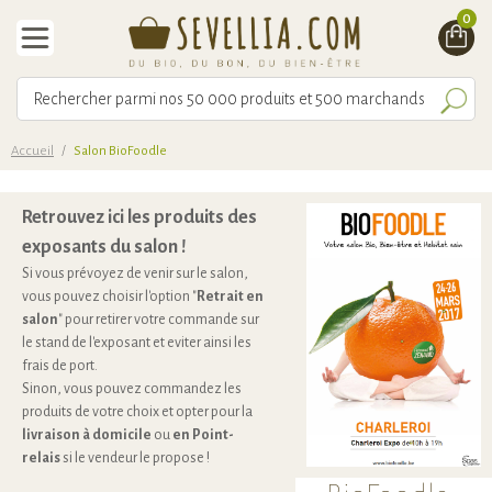
0
Accueil
/
Salon BioFoodle
Retrouvez ici les produits des
exposants du salon !
Si vous prévoyez de venir sur le salon,
vous pouvez choisir l'option "
Retrait en
salon
" pour retirer votre commande sur
le stand de l'exposant et eviter ainsi les
frais de port.
Sinon, vous pouvez commandez les
produits de votre choix et opter pour la
livraison à domicile
ou
en Point-
relais
si le vendeur le propose !