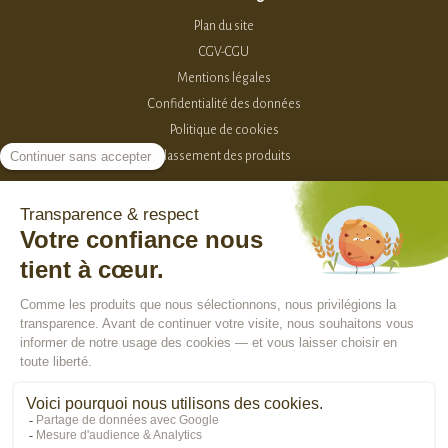
Plan du site
CGV-CGU
Mentions légales
Confidentialité des données
Politique de cookies
Classement des produits
2015-2026 - Sevellia
Tous droits réservés
Création MarketPlace par Sutunam
ACCÈS VENDEURS
CONTACTEZ-NOUS