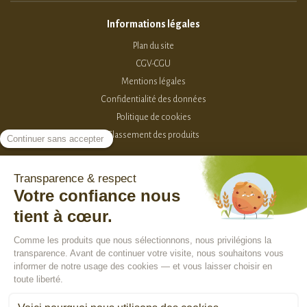
Informations légales
Plan du site
CGV-CGU
Mentions légales
Confidentialité des données
Politique de cookies
Classement des produits
2015-2026 - Sevellia
Tous droits réservés
Création MarketPlace par Sutunam
ACCÈS VENDEURS
CONTACTEZ-NOUS