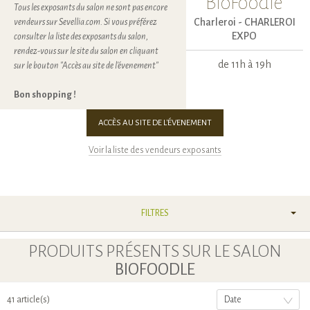
BioFoodle
Tous les exposants du salon ne sont pas encore
Charleroi -
CHARLEROI
vendeurs sur Sevellia.com. Si vous préférez
EXPO
consulter la liste des exposants du salon,
rendez-vous sur le site du salon en cliquant
de 11h à 19h
sur le bouton "Accès au site de l'évenement"
Bon shopping !
ACCÈS AU SITE DE L'ÉVENEMENT
Voir la liste des vendeurs exposants
FILTRES
PRODUITS PRÉSENTS SUR LE SALON
BIOFOODLE
41 article(s)
Date