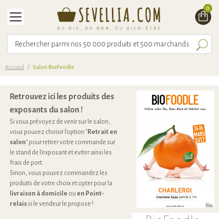
0
Accueil
/
Salon BioFoodle
Retrouvez ici les produits des
exposants du salon !
Si vous prévoyez de venir sur le salon,
vous pouvez choisir l'option "
Retrait en
salon
" pour retirer votre commande sur
le stand de l'exposant et eviter ainsi les
frais de port.
Sinon, vous pouvez commandez les
produits de votre choix et opter pour la
livraison à domicile
ou
en Point-
relais
si le vendeur le propose !