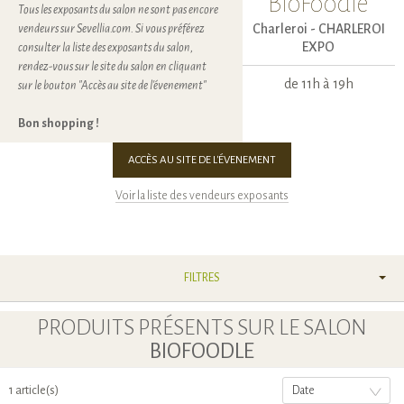
BioFoodle
Tous les exposants du salon ne sont pas encore
Charleroi -
CHARLEROI
vendeurs sur Sevellia.com. Si vous préférez
EXPO
consulter la liste des exposants du salon,
rendez-vous sur le site du salon en cliquant
de 11h à 19h
sur le bouton "Accès au site de l'évenement"
Bon shopping !
ACCÈS AU SITE DE L'ÉVENEMENT
Voir la liste des vendeurs exposants
FILTRES
PRODUITS PRÉSENTS SUR LE SALON
BIOFOODLE
1 article(s)
Date