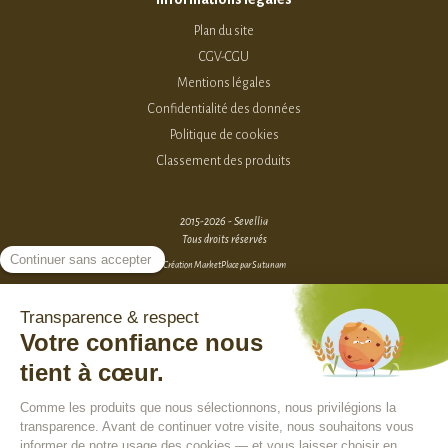
Plan du site
CGV-CGU
Mentions légales
Confidentialité des données
Politique de cookies
Classement des produits
2015-2026 - Sevellia
Tous droits réservés
Création MarketPlace par Sutunam
ACCÈS VENDEURS
CONTACTEZ-NOUS