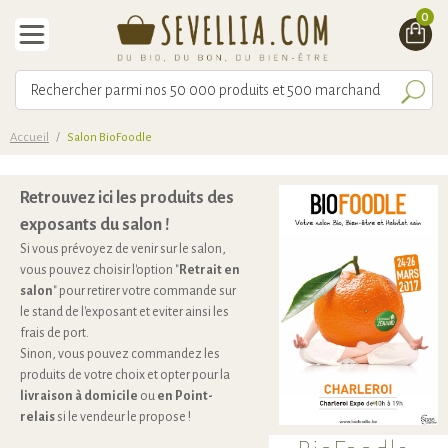
0
Accueil
/
Salon BioFoodle
Retrouvez ici les produits des
exposants du salon !
Si vous prévoyez de venir sur le salon,
vous pouvez choisir l'option "
Retrait en
salon
" pour retirer votre commande sur
le stand de l'exposant et eviter ainsi les
frais de port.
Sinon, vous pouvez commandez les
produits de votre choix et opter pour la
livraison à domicile
ou
en Point-
relais
si le vendeur le propose !