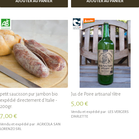
AJOUTER AU PANIER
AJOUTER AU PANIER
petit saucisson pur jambon bio.
Jus de Poire artisanal 1litre
expédié directement d'Italie -
5,00 €
200gr.
Vendu et expédié par :
LES VERGERS
7,00 €
D'ARLETTE
Vendu et expédié par :
AGRICOLA SAN
LORENZO SRL