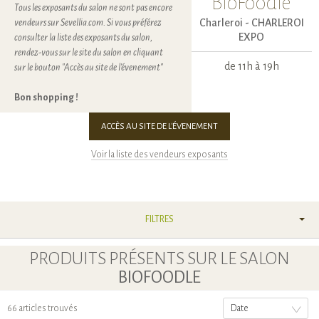
BioFoodle
Tous les exposants du salon ne sont pas encore
Charleroi -
CHARLEROI
vendeurs sur Sevellia.com. Si vous préférez
EXPO
consulter la liste des exposants du salon,
rendez-vous sur le site du salon en cliquant
de 11h à 19h
sur le bouton "Accès au site de l'évenement"
Bon shopping !
ACCÈS AU SITE DE L'ÉVENEMENT
Voir la liste des vendeurs exposants
FILTRES
PRODUITS PRÉSENTS SUR LE SALON
BIOFOODLE
66 articles trouvés
Date