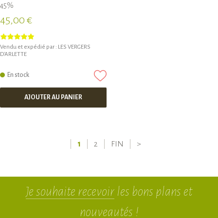
45%
45,00 €
Vendu et expédié par :
LES VERGERS
D'ARLETTE
En stock
AJOUTER AU PANIER
1
2
FIN
>
Je souhaite recevoir
les bons plans et
nouveautés !