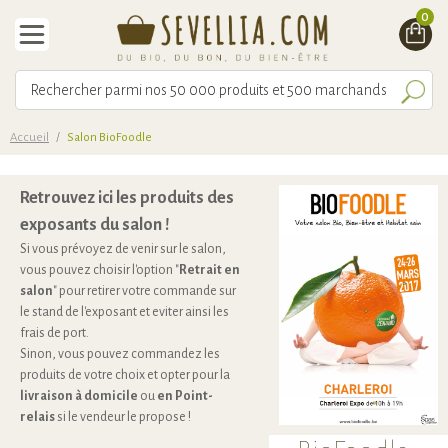
0
Accueil
/
Salon BioFoodle
Retrouvez ici les produits des
exposants du salon !
Si vous prévoyez de venir sur le salon,
vous pouvez choisir l'option "
Retrait en
salon
" pour retirer votre commande sur
le stand de l'exposant et eviter ainsi les
frais de port.
Sinon, vous pouvez commandez les
produits de votre choix et opter pour la
livraison à domicile
ou
en Point-
relais
si le vendeur le propose !