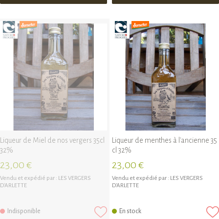
Liqueur de Miel de nos vergers 35cl
Liqueur de menthes à l'ancienne 35
32%
cl 32%
23,00 €
23,00 €
Vendu et expédié par :
LES VERGERS
Vendu et expédié par :
LES VERGERS
D'ARLETTE
D'ARLETTE
Indisponible
En stock