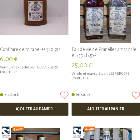
Confiture de mirabelles 320 grs
Eau de vie de Prunelles artisanale
Bio 35 cl 45%
6,00 €
25,00 €
Vendu et expédié par :
LES VERGERS
D'ARLETTE
Vendu et expédié par :
LES VERGERS
D'ARLETTE
En stock
En stock
AJOUTER AU PANIER
AJOUTER AU PANIER