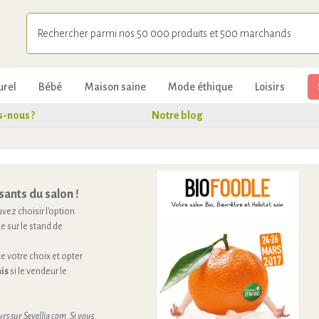
urel
Bébé
Maison saine
Mode éthique
Loisirs
-nous ?
Notre blog
sants du salon !
vez choisir l'option
e sur le stand de
 votre choix et opter
is
si le vendeur le
rs sur Sevellia.com. Si vous