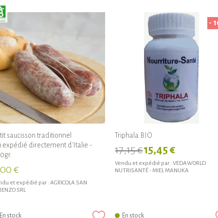
- 
tit saucisson traditionnel
Triphala BIO
o.expédié directement d'Italie -
17,15 €
15,45 €
0gr.
Vendu et expédié par :
VEDAWORLD
,00 €
NUTRISANTÉ - MIEL MANUKA
du et expédié par :
AGRICOLA SAN
RENZO SRL
En stock
En stock