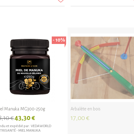
- 10%
el Manuka MG300-250g
Arbalète en bois
8,10 €
43,30 €
17,00 €
du et expédié par :
VEDAWORLD
TRISANTÉ - MIEL MANUKA