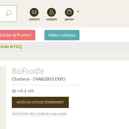
Soldes & Promo !
Idées cadeaux
Aide & FAQ
BioFoodle
Charleroi -
CHARLEROI EXPO
de 11h à 19h
ACCÈS AU SITE DE L'ÉVENEMENT
Voir la liste des vendeurs exposants