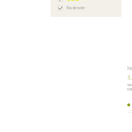
Pas de note
Ju
3
Ven
D'