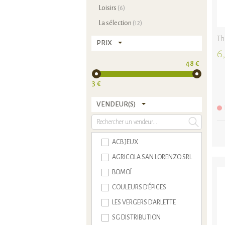
Loisirs
(6)
La sélection
(12)
Th
PRIX
6
48 €
3 €
VENDEUR(S)
ACB JEUX
AGRICOLA SAN LORENZO SRL
BOMOÏ
COULEURS D'ÉPICES
LES VERGERS D'ARLETTE
SG DISTRIBUTION