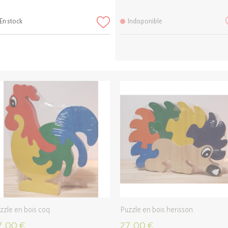
En stock
Indisponible
zzle en bois coq
Puzzle en bois herisson
7,00 €
27,00 €