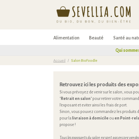
Alimentation
Beauté
Santé au nat
Qui sommes
Accueil
/
Salon BioFoodle
Retrouvez ici les produits des expo
Si vous prévoyez de venir sur le salon, vous pou
"
Retrait en salon
" pour retirer votre command
l'exposant et eviter ainsi les frais de port.
Sinon, vous pouvez commandez les produits de
pour la
livraison à domicile
ou
en Point-rela
propose !
Tous les exposants du salon ne sont pas encore vendeu