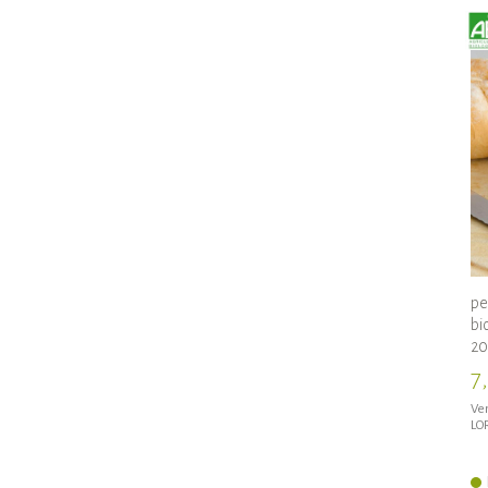
pe
bi
20
7
Ven
LO