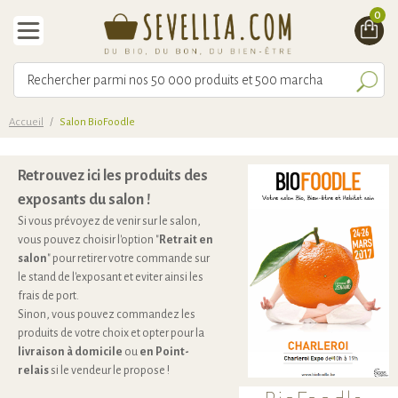
0
Accueil
/
Salon BioFoodle
Retrouvez ici les produits des
exposants du salon !
Si vous prévoyez de venir sur le salon,
vous pouvez choisir l'option "
Retrait en
salon
" pour retirer votre commande sur
le stand de l'exposant et eviter ainsi les
frais de port.
Sinon, vous pouvez commandez les
produits de votre choix et opter pour la
livraison à domicile
ou
en Point-
relais
si le vendeur le propose !