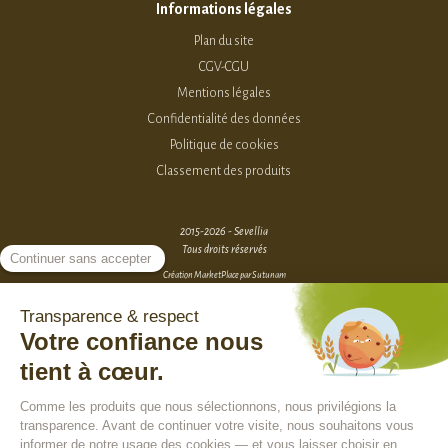
Informations légales
Plan du site
CGV-CGU
Mentions légales
Confidentialité des données
Politique de cookies
Classement des produits
2015-2026 - Sevellia
Tous droits réservés
Création MarketPlace par Sutunam
ACCÈS VENDEURS
CONTACTEZ-NOUS