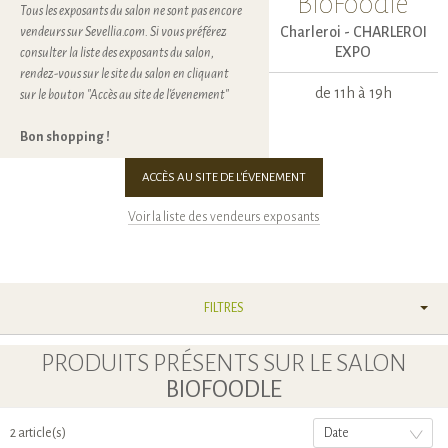
BioFoodle
Tous les exposants du salon ne sont pas encore
Charleroi -
CHARLEROI
vendeurs sur Sevellia.com. Si vous préférez
EXPO
consulter la liste des exposants du salon,
rendez-vous sur le site du salon en cliquant
de 11h à 19h
sur le bouton "Accès au site de l'évenement"
Bon shopping !
ACCÈS AU SITE DE L'ÉVENEMENT
Voir la liste des vendeurs exposants
FILTRES
PRODUITS PRÉSENTS SUR LE SALON
BIOFOODLE
2 article(s)
Date