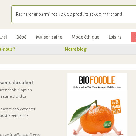
urel
Bébé
Maison saine
Mode éthique
Loisirs
-nous ?
Notre blog
sants du salon !
vez choisir l'option
e sur le stand de
 votre choix et opter
is
si le vendeur le
rs sur Sevellia.com. Si vous