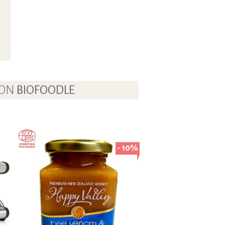
LON
BIOFOODLE
- 10%