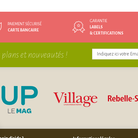
GARANTIE
PAIEMENT SÉCURISÉ
LABELS
CARTE BANCAIRE
& CERTIFICATIONS
 plans et nouveautés !