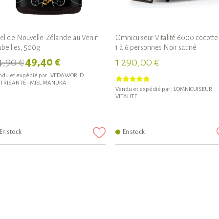
el de Nouvelle-Zélande au Venin
Omnicuiseur Vitalité 6000 cocotte
abeilles, 500g
1 à 6 personnes Noir satiné
4,90 €
49,40 €
1 290,00 €
du et expédié par :
VEDAWORLD
TRISANTÉ - MIEL MANUKA
Vendu et expédié par :
L'OMNICUISEUR
VITALITE
En stock
En stock