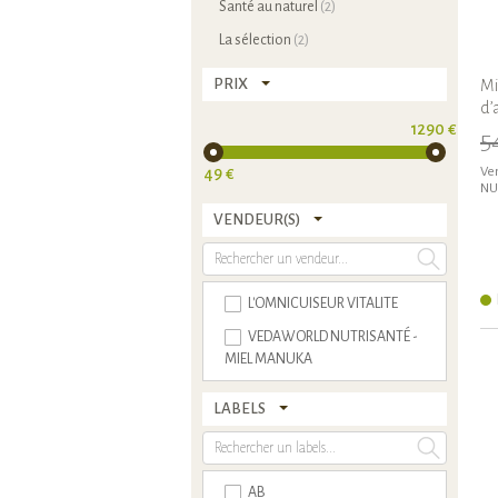
Santé au naturel
(2)
La sélection
(2)
PRIX
Mi
d’
1290 €
5
49 €
Ven
NU
VENDEUR(S)
L'OMNICUISEUR VITALITE
VEDAWORLD NUTRISANTÉ -
MIEL MANUKA
LABELS
AB