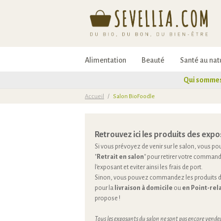
Alimentation
Beauté
Santé au nat
Qui sommes
Accueil
/
Salon BioFoodle
Retrouvez ici les produits des expo
Si vous prévoyez de venir sur le salon, vous pou
"
Retrait en salon
" pour retirer votre command
l'exposant et eviter ainsi les frais de port.
Sinon, vous pouvez commandez les produits de
pour la
livraison à domicile
ou
en Point-rela
propose !
Tous les exposants du salon ne sont pas encore vendeu