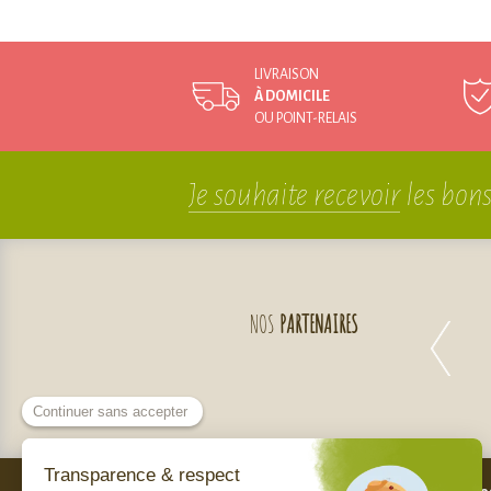
LIVRAISON
À DOMICILE
OU POINT-RELAIS
Je souhaite recevoir
les bons
NOS
PARTENAIRES