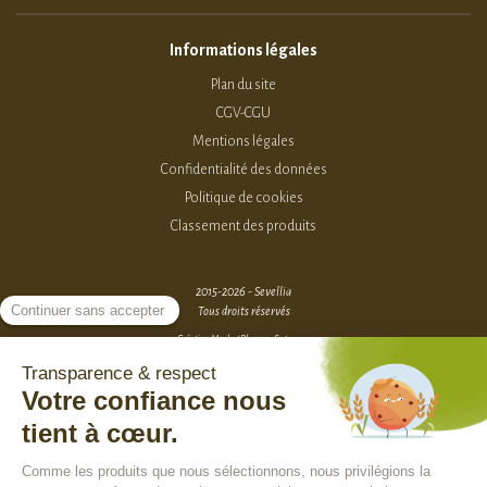
Informations légales
Plan du site
CGV-CGU
Mentions légales
Confidentialité des données
Politique de cookies
Classement des produits
2015-2026 - Sevellia
Tous droits réservés
Création MarketPlace par Sutunam
ACCÈS VENDEURS