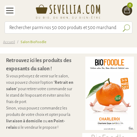
0
Accueil
/
Salon BioFoodle
Retrouvez ici les produits des
exposants du salon !
Si vous prévoyez de venir sur le salon,
vous pouvez choisir l'option "
Retrait en
salon
" pour retirer votre commande sur
le stand de l'exposant et eviter ainsi les
frais de port.
Sinon, vous pouvez commandez les
produits de votre choix et opter pour la
livraison à domicile
ou
en Point-
relais
si le vendeur le propose !