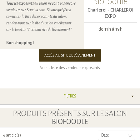
BioFoodle
Tous les exposants du salon ne sont pas encore
Charleroi -
CHARLEROI
vendeurs sur Sevellia.com. Si vous préférez
EXPO
consulter la liste des exposants du salon,
rendez-vous sur le site du salon en cliquant
de 11h à 19h
sur le bouton "Accès au site de l'évenement"
Bon shopping !
ACCÈS AU SITE DE L'ÉVENEMENT
Voir la liste des vendeurs exposants
FILTRES
PRODUITS PRÉSENTS SUR LE SALON
BIOFOODLE
6 article(s)
Date