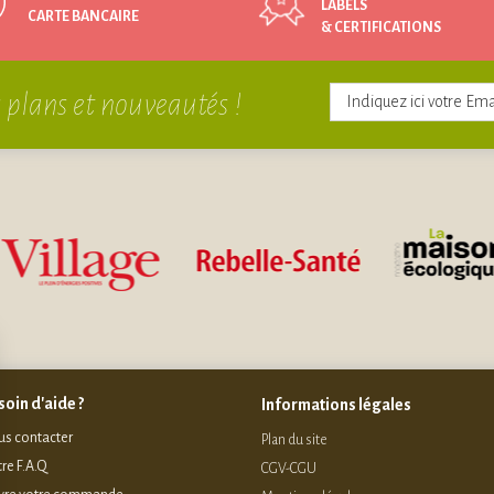
LABELS
CARTE BANCAIRE
& CERTIFICATIONS
 plans et nouveautés !
oin d'aide ?
Informations légales
s contacter
Plan du site
re F.A.Q
CGV-CGU