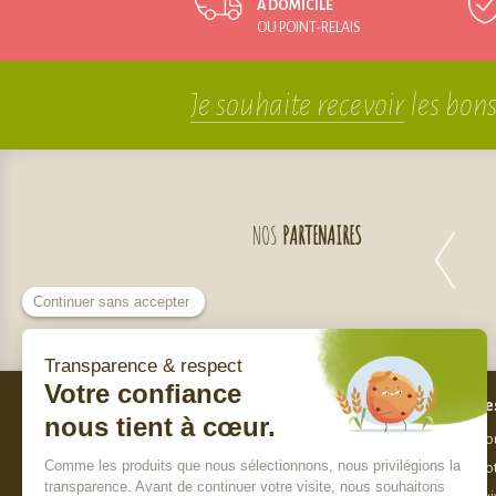
À DOMICILE
OU POINT-RELAIS
Je souhaite recevoir
les bons
NOS
PARTENAIRES
Bes
Nos engagements
Nou
Qui sommes-nous ?
Not
Charte de sélection des produits