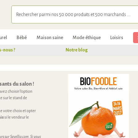
urel
Bébé
Maison saine
Mode éthique
Loisirs
-nous ?
Notre blog
sants du salon !
vez choisir l'option
e sur le stand de
 votre choix et opter
is
si le vendeur le
rs sur Sevellia.com. Si vous