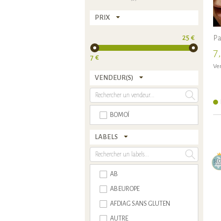
PRIX
25 €
Pa
7
7 €
Ven
VENDEUR(S)
BOMOÏ
LABELS
AB
AB EUROPE
AFDIAG SANS GLUTEN
AUTRE