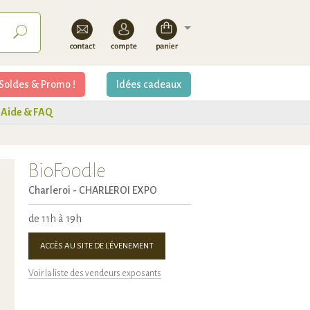
Soldes & Promo !
Idées cadeaux
Aide & FAQ
BioFoodle
Charleroi -
CHARLEROI EXPO
de 11h à 19h
ACCÈS AU SITE DE L'ÉVENEMENT
Voir la liste des vendeurs exposants