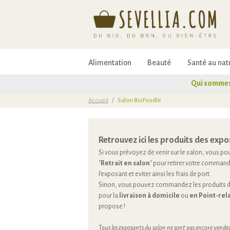
Alimentation
Beauté
Santé au nat
Qui sommes
Accueil
/
Salon BioFoodle
Retrouvez ici les produits des expo
Si vous prévoyez de venir sur le salon, vous pou
"
Retrait en salon
" pour retirer votre command
l'exposant et eviter ainsi les frais de port.
Sinon, vous pouvez commandez les produits de
pour la
livraison à domicile
ou
en Point-rela
propose !
Tous les exposants du salon ne sont pas encore vendeu