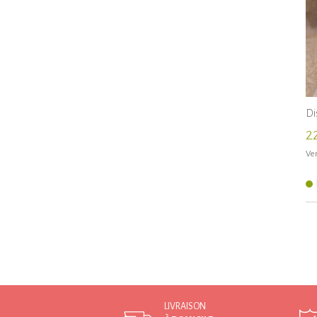
Di
2
Ven
LIVRAISON