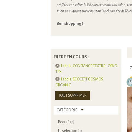
préférez consulter la liste des exposants du salon, ren
salon en cliquant sur le bouton "Accès au site de l'é
Bon shopping !
FILTRE EN COURS :
Labels:
CONFIANCE TEXTILE - OEKO-
7
TEX
Labels:
ECOCERT COSMOS
ORGANIC
TOUT SUPPRIMER
CATÉGORIE
Beauté
(7)
La sélection
(3)