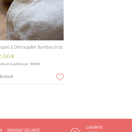
sques à Démaquiller Bambou (x10)
2,00 €
du et expédié par :
BOMOÏ
En stock
GARANTIE
PAIEMENT SÉCURISÉ