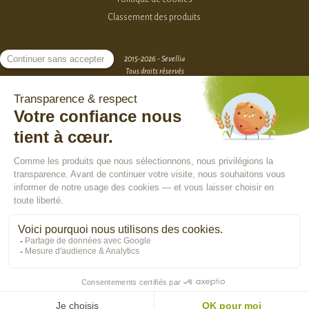
Classement des produits
2015-2026 - Sevellia
Tous droits réservés
Création MarketPlace par Sutunam
ACCÈS VENDEURS
CONTACTEZ-NOUS
SE CONNECTER
Rejoindre la communauté :
En poursuivant votre navigation, vous acceptez l'utilisation de cookies pour
vous assurer une utilisation optimale de notre site Internet, réaliser des
statistiques de visite, vous proposer des services, des offres et des
contenus publicitaires adaptés à vos centres d'intérêts.
En savoir plus
>
OK