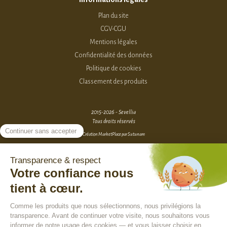
Plan du site
CGV-CGU
Mentions légales
Confidentialité des données
Politique de cookies
Classement des produits
2015-2026 - Sevellia
Tous droits réservés
Création MarketPlace par Sutunam
ACCÈS VENDEURS
CONTACTEZ-NOUS