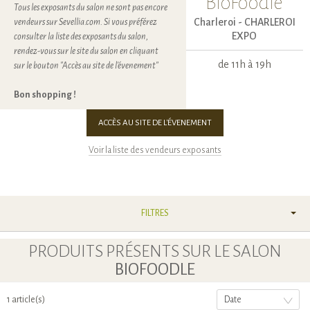
BioFoodle
Tous les exposants du salon ne sont pas encore
Charleroi -
CHARLEROI
vendeurs sur Sevellia.com. Si vous préférez
EXPO
consulter la liste des exposants du salon,
rendez-vous sur le site du salon en cliquant
de 11h à 19h
sur le bouton "Accès au site de l'évenement"
Bon shopping !
ACCÈS AU SITE DE L'ÉVENEMENT
Voir la liste des vendeurs exposants
FILTRES
PRODUITS PRÉSENTS SUR LE SALON
BIOFOODLE
1 article(s)
Date