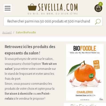
0
Accueil
/
Salon BioFoodle
Retrouvez ici les produits des
exposants du salon !
Si vous prévoyez de venir sur le salon,
vous pouvez choisir l'option "
Retrait en
salon
" pour retirer votre commande sur
le stand de l'exposant et eviter ainsi les
frais de port.
Sinon, vous pouvez commandez les
produits de votre choix et opter pour la
livraison à domicile
ou
en Point-
relais
si le vendeur le propose !